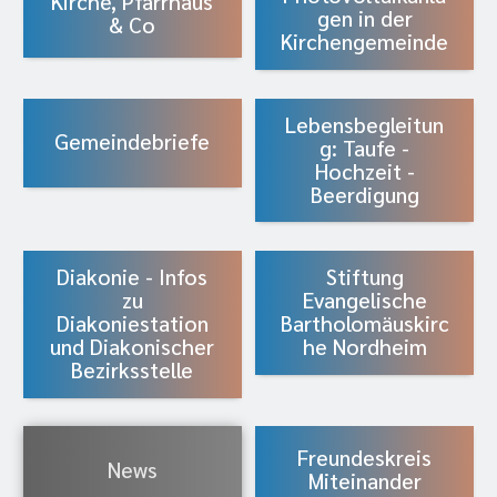
Kirche, Pfarrhaus
gen in der
& Co
Kirchengemeinde
Lebensbegleitun
Gemeindebriefe
g: Taufe -
Hochzeit -
Beerdigung
Diakonie - Infos
Stiftung
zu
Evangelische
Diakoniestation
Bartholomäuskirc
und Diakonischer
he Nordheim
Bezirksstelle
Freundeskreis
News
Miteinander