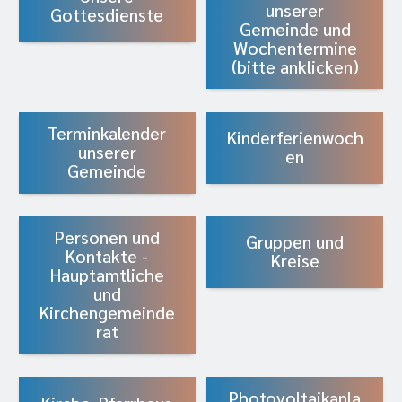
unserer
Gottesdienste
Gemeinde und
Wochentermine
(bitte anklicken)
Terminkalender
Kinderferienwoch
unserer
en
Gemeinde
Personen und
Gruppen und
Kontakte -
Kreise
Hauptamtliche
und
Kirchengemeinde
rat
Photovoltaikanla