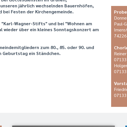
 unseren jährlich wechselnden Bauernhöfen,
d bei Festen der Kirchengemeinde.
Probe
Donne
n "Karl-Wagner-Stifts" und bei "Wohnen am
Paul-
l wieder über ein kleines Sonntagskonzert am
Imenst
74226
meindemitgliedern zum 80., 85. oder 90. und
Chorl
m Geburtstag ein Ständchen.
Reiner
07133
Holger
07133
Vorst
Friedr
07133