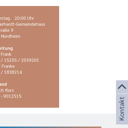
rstag 20:00 Uhr
Gerhardt-Gemeindehaus
raße 9
 Nordheim
eitung
 Frank
 / 15255 / 2039201
 Franke
 / 1838214
and
ich Kurz
 - 9012515
Kontakt